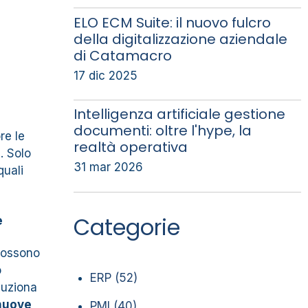
ELO ECM Suite: il nuovo fulcro
della digitalizzazione aziendale
di Catamacro
17 dic 2025
Intelligenza artificiale gestione
documenti: oltre l'hype, la
re le
realtà operativa
. Solo
31 mar 2026
quali
Categorie
e
 possono
o
ERP
(52)
luziona
 nuove
PMI
(40)