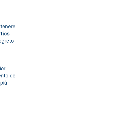
ttenere
tics
segreto
ori
ento dei
 più