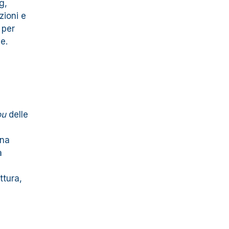
g,
zioni e
 per
e.
ou
delle
una
a
ttura,