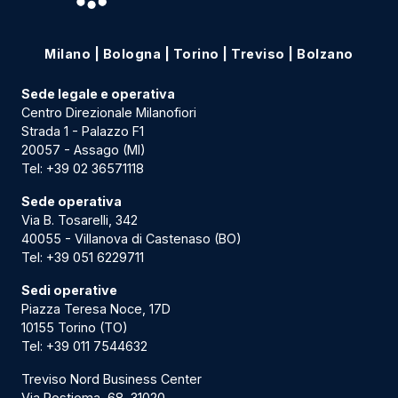
Milano
|
Bologna
|
Torino
|
Treviso
|
Bolzano
Sede legale e operativa
Centro Direzionale Milanofiori
Strada 1 - Palazzo F1
20057 - Assago (MI)
Tel:
+39 02 36571118
Sede operativa
Via B. Tosarelli, 342
40055 - Villanova di Castenaso (BO)
Tel:
+39 051 6229711
Sedi operative
Piazza Teresa Noce, 17D
10155 Torino (TO)
Tel:
+39 011 7544632
Treviso Nord Business Center
Via Postioma, 68, 31020